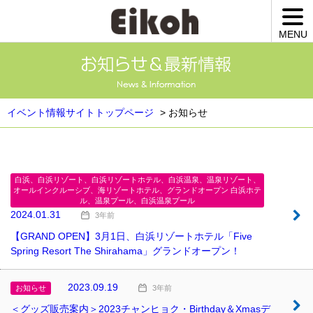
Eikohトップページ
MENU
イベント告知
イベントレポート
お知らせ
イベント情報サイトトップページ
>
お知らせ
韓流マガジンメルマガ登録
ご予約・お問合わせ
よくあるご質問
白浜、白浜リゾート、白浜リゾートホテル、白浜温泉、温泉リゾート、
オールインクルーシブ、海リゾートホテル、グランドオープン 白浜ホテ
会社案内
ル、温泉プール、白浜温泉プール
2024.01.31
3年前
【GRAND OPEN】3月1日、白浜リゾートホテル「Five
Spring Resort The Shirahama」グランドオープン！
2023.09.19
お知らせ
3年前
＜グッズ販売案内＞2023チャンヒョク・Birthday＆Xmasデ